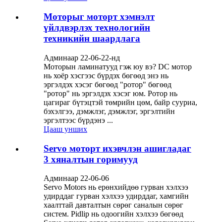
Моторыг моторт хэмнэлт
үйлдвэрлэх технологийн
техникийн шаардлага
Админаар 22-06-22-нд
Моторын ламинатууд гэж юу вэ? DC мотор
нь хоёр хэсгээс бүрдэх бөгөөд энэ нь
эргэлдэх хэсэг бөгөөд "ротор" бөгөөд
"ротор" нь эргэлдэх хэсэг юм. Ротор нь
цагираг бүтэцтэй төмрийн цөм, байр сууриа,
бэхэлгээ, дэмжлэг, дэмжлэг, эргэлтийн
эргэлтээс бүрдэнэ ...
Цааш унших
Servo моторт ихэвчлэн ашигладаг
3 хяналтын горимууд
Админаар 22-06-06
Servo Motors нь ерөнхийдөө гурван хэлхээ
удирддаг гурван хэлхээ удирддаг, хамгийн
хаалттай давталтын сөрөг саналын сөрөг
систем. Pidlip нь одоогийн хэлхээ бөгөөд