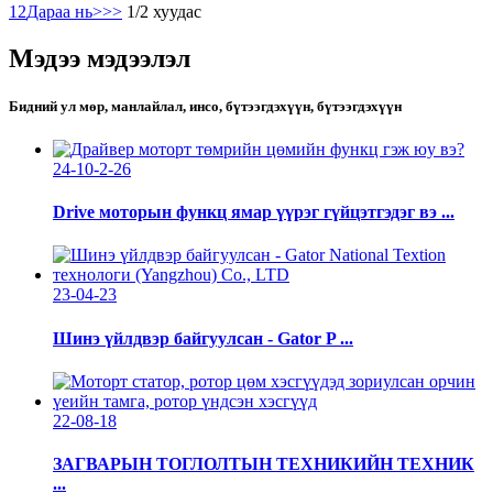
1
2
Дараа нь>
>>
1/2 хуудас
Мэдээ мэдээлэл
Бидний ул мөр, манлайлал, инсо, бүтээгдэхүүн, бүтээгдэхүүн
24-10-2-26
Drive моторын функц ямар үүрэг гүйцэтгэдэг вэ ...
23-04-23
Шинэ үйлдвэр байгуулсан - Gator P ...
22-08-18
ЗАГВАРЫН ТОГЛОЛТЫН ТЕХНИКИЙН ТЕХНИК
...