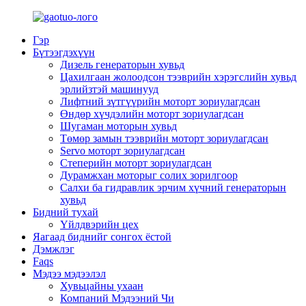
Гэр
Бүтээгдэхүүн
Дизель генераторын хувьд
Цахилгаан жолоодсон тээврийн хэрэгслийн хувьд
эрлийзтэй машинууд
Лифтний зүтгүүрийн моторт зориулагдсан
Өндөр хүчдэлийн моторт зориулагдсан
Шугаман моторын хувьд
Төмөр замын тээврийн моторт зориулагдсан
Servo моторт зориулагдсан
Степерийн моторт зориулагдсан
Дурамжхан моторыг солих зорилгоор
Салхи ба гидравлик эрчим хүчний генераторын
хувьд
Бидний тухай
Үйлдвэрийн цех
Яагаад биднийг сонгох ёстой
Дэмжлэг
Faqs
Мэдээ мэдээлэл
Хувьцайны ухаан
Компаний Мэдээний Чи