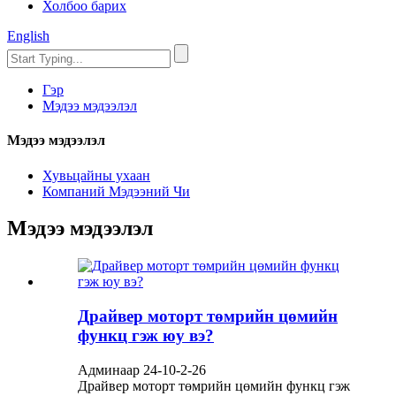
Холбоо барих
English
Гэр
Мэдээ мэдээлэл
Мэдээ мэдээлэл
Хувьцайны ухаан
Компаний Мэдээний Чи
Мэдээ мэдээлэл
Драйвер моторт төмрийн цөмийн
функц гэж юу вэ?
Админаар 24-10-2-26
Драйвер моторт төмрийн цөмийн функц гэж