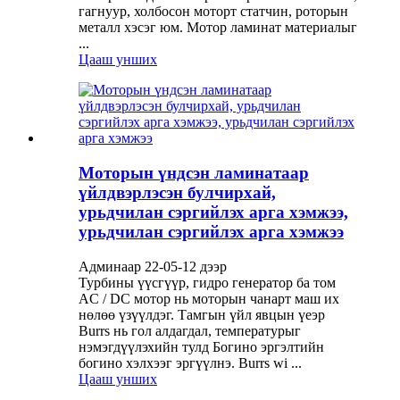
гагнуур, холбосон моторт статчин, роторын
металл хэсэг юм. Мотор ламинат материалыг
...
Цааш унших
Моторын үндсэн ламинатаар
үйлдвэрлэсэн булчирхай,
урьдчилан сэргийлэх арга хэмжээ,
урьдчилан сэргийлэх арга хэмжээ
Админаар 22-05-12 дээр
Турбины үүсгүүр, гидро генератор ба том
AC / DC мотор нь моторын чанарт маш их
нөлөө үзүүлдэг. Тамгын үйл явцын үеэр
Burrs нь гол алдагдал, температурыг
нэмэгдүүлэхийн тулд Богино эргэлтийн
богино хэлхээг эргүүлнэ. Burrs wi ...
Цааш унших