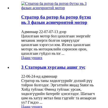
Стратор ба ротор ба ротор бүтэц
нь 3 фазын асинчронтой мотор
Админаар 22-07-07-13 дээр
Цахилгаан мотор бол цахилгаан энергийг
механик энерги болгон хөрвүүлдэг
цахилгаан хэрэгсэл юм. Ихэнх цахилгаан
моторс нь мотоциклийн соронзон орон,
цахилгаан гүйдэл нь tor ...
Цааш унших
3 Статорын хурганы ашиг тус
22-06-24-нд админаар
Стратор нь таны хөдөлгүүрийг дэлхий рүү
тойрон болгодог. Эргэлтийн явцад Stator нь
Хойд туйлаас Өмнөд туйлаас урсаж,
хөдөлгүүрийн батерейг цэнэглэдэг. Шатаагч
цөм нь хатуу метал биш гэдгийг та анзаарсан
уу? Гэхдээ ...
Цааш унших