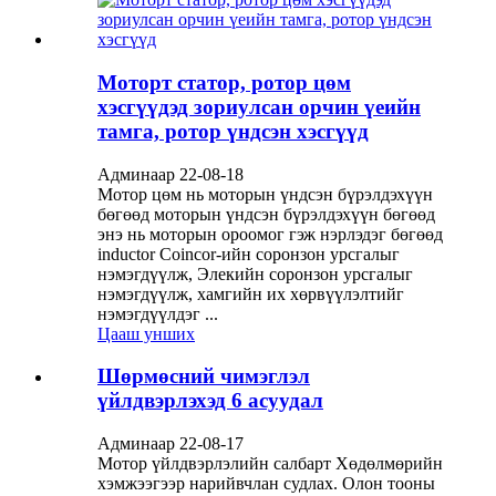
Моторт статор, ротор цөм
хэсгүүдэд зориулсан орчин үеийн
тамга, ротор үндсэн хэсгүүд
Админаар 22-08-18
Мотор цөм нь моторын үндсэн бүрэлдэхүүн
бөгөөд моторын үндсэн бүрэлдэхүүн бөгөөд
энэ нь моторын ороомог гэж нэрлэдэг бөгөөд
inductor Coincor-ийн соронзон урсгалыг
нэмэгдүүлж, Элекийн соронзон урсгалыг
нэмэгдүүлж, хамгийн их хөрвүүлэлтийг
нэмэгдүүлдэг ...
Цааш унших
Шөрмөсний чимэглэл
үйлдвэрлэхэд 6 асуудал
Админаар 22-08-17
Мотор үйлдвэрлэлийн салбарт Хөдөлмөрийн
хэмжээгээр нарийвчлан судлах. Олон тооны