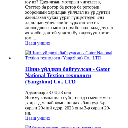
юу вэ? Цахилгаан моторын чиглэлээр,
Статтер ба ротор ба ротор ба роторын
хоорондын харилцан үйлчлэл нь үр дүнтэй
ажиллахад чухал үүрэг гүйцэтгэдэг. Энэ
харилцан үйлчлэлийн зүрхэнд энэ нь
жолоодлогын мотор цөм бөгөөд надад чухал
ач холбогдолтой үндсэн бүрэлдэхүүн хэсэг
юм ...
Цааш унших
Шинэ үйлдвэр байгуулсан - Gator
National Textion технологи
(Yangzhou) Co., LTD
Админаар 23-04-23 онд
Энэхүү компаниан гүйцэтгэхдээ менежмент
,х ирээд манай компани дахь банкууд 3-р
сарын 29-ний өдөр, 2023 оны 3-р сарын 29-
нд.
Цааш унших