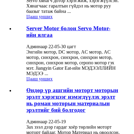
Servo хянагч дотор хэрэгжиж, хэрэгжүүлсэн.
Хянагчаас гаралтын гүйдэл нь мотор руу
баазыг татаж байна ...
Цааш унших
Server Motor болон Servo Motor-
ийн ялгаа
Админаар 22-05-30 цагт
Энгийн мотор, DC мотор, AC мотор, AC
мотор, синхрон, синхрон, синхрон мотор,
синхрон, синхрон мотор, серопо мотор гэх
мэт. Jiangyin Gator Eat-ийн МЭДЭЭЛЛИЙН
МЭДЭЭ ...
Цааш унших
Өндөр үр ашгийн моторт моторын
эрэлт хэрэгцээг нэмэгдүүлэх эрэлт
нь роман моторын материалын
эрэлтийг бий болгодог
Админаар 22-05-19
Зах зээл дээр гардаг хоёр төрлийн моторт
моторт байдаг. Мотор Материал нь овоолсон,