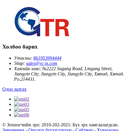
Холбоо барих
Утасны:
861953994444
5бар:
sales@yc-jx.com
Хаягийн хаяг:
№2222 Sugang Road, Lingang Street,
Jiangyin City, Jiangyin City, JiangyIn City, Хятад, Хятад.
Po.214431.
Одоо залгах
© Зохиогчийн эрх: 2010-202-2021: Бүх эрх хамгаалагдсан.
Зөвшөөрөх
-
Онцлох бүтээгдэхүүн
-
Сайтмап
-
Хувьтасны