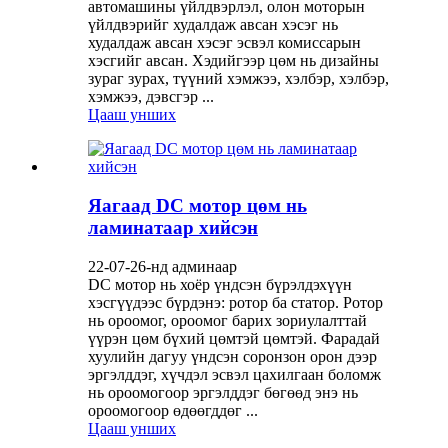
автомашины үйлдвэрлэл, олон моторын
үйлдвэрийг худалдаж авсан хэсэг нь
худалдаж авсан хэсэг эсвэл комиссарын
хэсгийг авсан. Хэдийгээр цөм нь дизайны
зураг зурах, түүний хэмжээ, хэлбэр, хэлбэр,
хэмжээ, дэвсгэр ...
Цааш унших
Яагаад DC мотор цөм нь
ламинатаар хийсэн
22-07-26-нд админаар
DC мотор нь хоёр үндсэн бүрэлдэхүүн
хэсгүүдээс бүрдэнэ: ротор ба статор. Ротор
нь ороомог, ороомог барих зориулалттай
үүрэн цөм бүхий цөмтэй цөмтэй. Фарадай
хуулийн дагуу үндсэн соронзон орон дээр
эргэлддэг, хүчдэл эсвэл цахилгаан боломж
нь ороомогоор эргэлддэг бөгөөд энэ нь
ороомогоор өдөөгддөг ...
Цааш унших