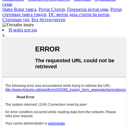
газар
Stator Rotor тамга
,
Ротор Статор
,
Генератор ротор цөм
,
Ротор
статорын тамга тэмдэг
,
DC мотор дахь статор ба ротор
,
Статорын урт
,
Бүх бүтээгдэхүүн
И-мэйл илгээх
x