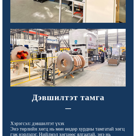
Дэвшилтэт тамга
Хэрэгсэл: дэвшилтэт үхэх
Энэ төрлийн хөгц нь мөн өндөр хурдны тамгатай хөгц
гэж нэрлэдэг. Нийлмэл хөгцөөс ялгаатай, энэ нь