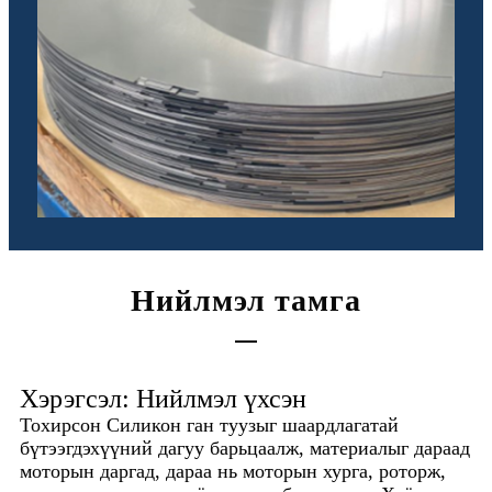
Нийлмэл тамга
Хэрэгсэл: Нийлмэл үхсэн
Тохирсон Силикон ган туузыг шаардлагатай
бүтээгдэхүүний дагуу барьцаалж, материалыг дараад
моторын даргад, дараа нь моторын хурга, роторж,