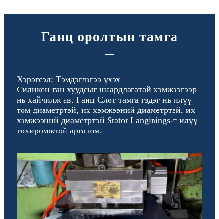
Ганц оролтын тамга
Хэрэгсэл: Тэмдэглэгээ үхэх
Силикон ган хуудсыг шаардлагатай хэмжээгээр
нь хайчилж ав. Ганц Слот тамга гэдэг нь илүү
том диаметртэй, их хэмжээний диаметртэй, их
хэмжээний диаметртэй Stator Langinings-т илүү
тохиромжтой арга юм.