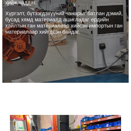
хийж чаддаг.
Хүргэлт, бүтээгдэхүүний чанарыг батлан ​​дэмий,
бусад хямд материалд ашигладаг ердийн
хайлтын ган материалаар хийсэн импортын ган
материалаар хийгдсэн байдаг.