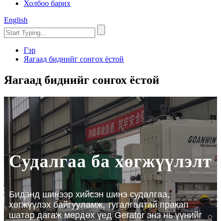
Холбоо барих
English
Гэр
Яагаад биднийг сонгох ёстой
Яагаад биднийг сонгох ёстой
Судалгаа ба хөгжүүлэлт
Бидэнд шинээр хийсэн шинэ судалгаа,
хөгжүүлэх байгууламж, тугалгалтай пракап
шатар дагаж мөрдөх үед Gerator энэ нь үүнийг