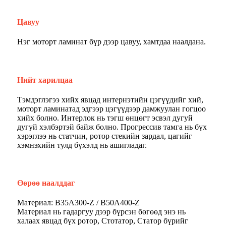
Цавуу
Нэг моторт ламинат бүр дээр цавуу, хамтдаа наалдана.
Нийт харилцаа
Тэмдэглэгээ хийх явцад интернэтийн цэгүүдийг хий,
моторт ламинатад эдгээр цэгүүдээр дамжуулан гогцоо
хийх болно. Интерлок нь тэгш өнцөгт эсвэл дугуй
дугуй хэлбэртэй байж болно. Прогрессив тамга нь бүх
хэрэглээ нь статчин, ротор стекийн зардал, цагийг
хэмнэхийн тулд бүхэлд нь ашигладаг.
Өөрөө наалддаг
Материал: B35A300-Z / B50A400-Z
Материал нь гадаргуу дээр бүрсэн бөгөөд энэ нь
халаах явцад бүх ротор, Стотатор, Статор бүрийг