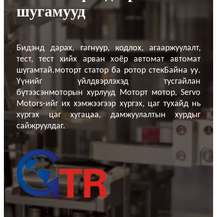
шугамууд
Бидэнд дарах, гагнуур, кодлох, агааржуулалт,
тест, тест хийх арван хоёр автомат автомат
шугамтай.
моторт статор ба ротор стек
Байна уу.
Үүнийг үйлдвэрлэхэд тусгайлан
бүтээсэн
моторын хурлууд
Моторт мотор, Servo
Motors-ийг их хэмжээгээр хүргэх, цаг тухайд нь
хүргэх цаг хугацаа, дамжуулалтын хурдыг
сайжруулдаг.