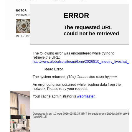
Үзлэг