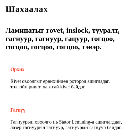
Шахаалах
Ламинатыг rovet, inslock, тууралт,
гагнуур, гагнуур, гацуур, гогцоо,
гогцоо, гогцоо, гогцоо, тэвэр.
Орхих
Rivet овоолгыг ерөнхийдөө ротород ашигладаг,
толгойн ривет, хавтгай kivet байдаг.
Гагнүү
Гагнуурын овоолго нь Stator Lemining-д ашиглагддаг,
лазер гагнуурын гагнуур, гагнуурын гагнуур байдаг.