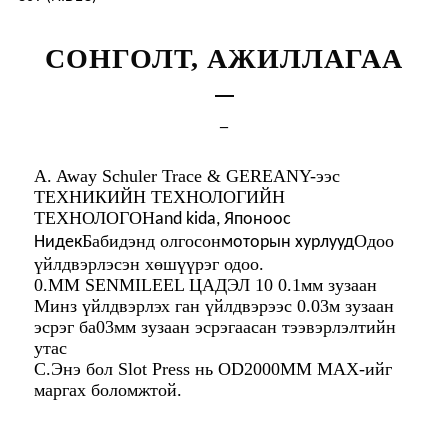
СОНГОЛТ, АЖИЛЛАГАА
_
A. Away Schuler Trace & GEREANY-ээс
ТЕХНИКИЙН ТЕХНОЛОГИЙН
ТЕХНОЛОГОН
and kida, Японоос
Ба
бидэнд олгосон
Одоо
Нидек
моторын хурлууд
үйлдвэрлэсэн хөшүүрэг одоо.
0.MM SENMILEEL ЦАДЭЛ 10 0.1мм зузаан
Минз үйлдвэрлэх ган үйлдвэрээс 0.03м зузаан
эсрэг ба03мм зузаан эсрэгаасан тээвэрлэлтийн
утас
C.Энэ бол Slot Press нь OD2000MM MAX-ийг
маргах боломжтой.