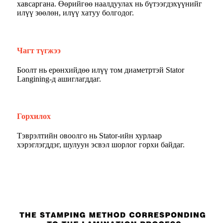
хавсаргана. Өөрийгөө наалдуулах нь бүтээгдэхүүнийг
илүү зөөлөн, илүү хатуу болгодог.
Чагт түгжээ
Боолт нь ерөнхийдөө илүү том диаметртэй Stator
Langining-д ашиглагддаг.
Горхилох
Тэврэлтийн овоолго нь Stator-ийн хурлаар
хэрэглэгддэг, шулуун эсвэл шорлог горхи байдаг.