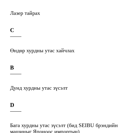
Лазер тайрах
C
Өндөр хурдны утас хайчлах
B
Дунд хурдны утас зүсэлт
D
Бага хурдны утас зүсэлт (бид SEIBU брэндийн
машиныг Японоос импортын)