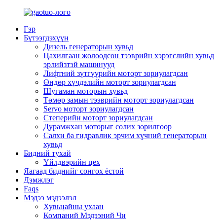
Гэр
Бүтээгдэхүүн
Дизель генераторын хувьд
Цахилгаан жолоодсон тээврийн хэрэгслийн хувьд
эрлийзтэй машинууд
Лифтний зүтгүүрийн моторт зориулагдсан
Өндөр хүчдэлийн моторт зориулагдсан
Шугаман моторын хувьд
Төмөр замын тээврийн моторт зориулагдсан
Servo моторт зориулагдсан
Степерийн моторт зориулагдсан
Дурамжхан моторыг солих зорилгоор
Салхи ба гидравлик эрчим хүчний генераторын
хувьд
Бидний тухай
Үйлдвэрийн цех
Яагаад биднийг сонгох ёстой
Дэмжлэг
Faqs
Мэдээ мэдээлэл
Хувьцайны ухаан
Компаний Мэдээний Чи