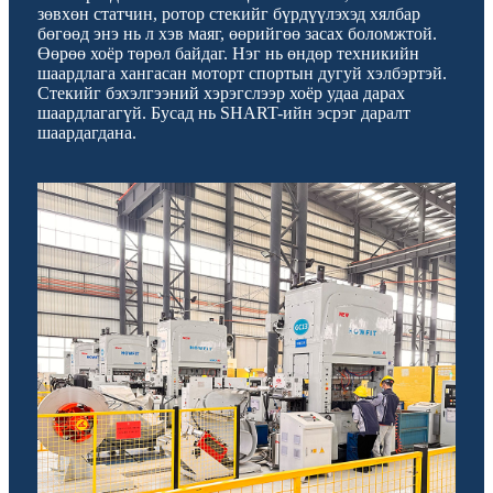
зөвхөн статчин, ротор стекийг бүрдүүлэхэд хялбар
бөгөөд энэ нь л хэв маяг, өөрийгөө засах боломжтой.
Өөрөө хоёр төрөл байдаг. Нэг нь өндөр техникийн
шаардлага хангасан моторт спортын дугуй хэлбэртэй.
Стекийг бэхэлгээний хэрэгслээр хоёр удаа дарах
шаардлагагүй. Бусад нь SHART-ийн эсрэг даралт
шаардагдана.