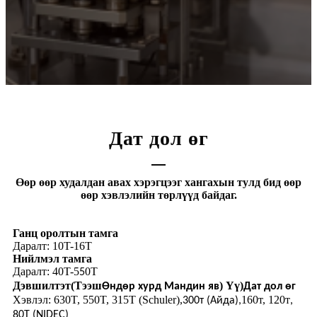
Дат дол өг
Өөр өөр худалдан авах хэрэгцээг хангахын тулд бид өөр
өөр хэвлэлийн төрлүүд байдаг.
Ганц оролтын тамга
Даралт: 10T-16T
Нийлмэл тамга
Даралт: 40T-5
0T
5
Дэвшилтэт
(Тээш
) Үү)
Өндөр хурд Мандин яв
Дат дол өг
Хэвлэл: 630T, 550T, 315T (Schuler),
160т, 120т
300т (Айда),
,
80T (NIDEC)