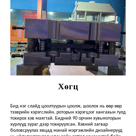
Хөгц
Бид нэг слайд цоолтуурын цоолж, шоолох нь өөр өөр
тээврийн хэрэгслийн, роторын хэрэгцээг хангахын тулд
тохирох хэв маягтай. Бидний 90 орчим хувь
моторын
хурлууд
зураг дээр тохируулсан. Хэвний загвар
боловсруулах явцад манай мэргэжлийн дизайнерууд