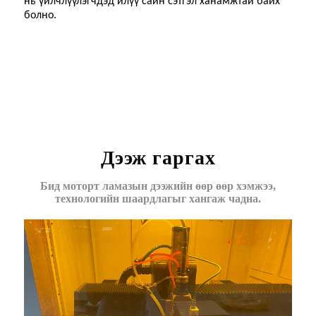
нь үйлчлүүлэгчдэд илүү сайн сэтгэл ханамжтай байх
болно.
Дээж гаргах
Бид моторт ламазын дээжийн өөр өөр хэмжээ,
технологийн шаардлагыг хангаж чадна.