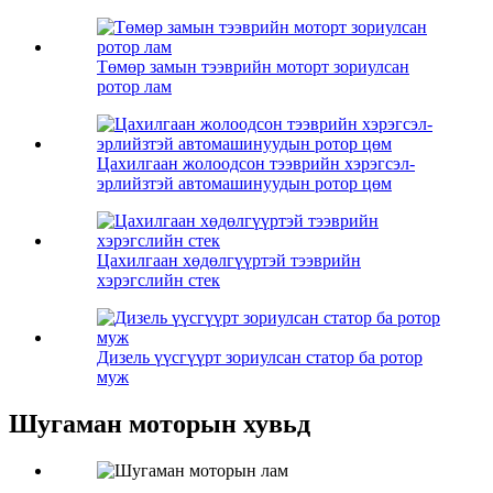
Төмөр замын тээврийн моторт зориулсан
ротор лам
Цахилгаан жолоодсон тээврийн хэрэгсэл-
эрлийзтэй автомашинуудын ротор цөм
Цахилгаан хөдөлгүүртэй тээврийн
хэрэгслийн стек
Дизель үүсгүүрт зориулсан статор ба ротор
муж
Шугаман моторын хувьд