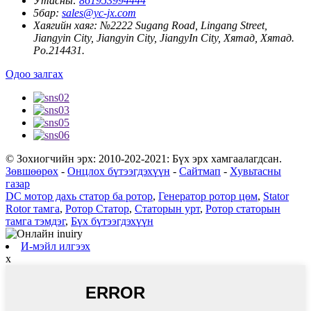
Утасны:
861953994444
5бар:
sales@yc-jx.com
Хаягийн хаяг:
№2222 Sugang Road, Lingang Street,
Jiangyin City, Jiangyin City, JiangyIn City, Хятад, Хятад.
Po.214431.
Одоо залгах
© Зохиогчийн эрх: 2010-202-2021: Бүх эрх хамгаалагдсан.
Зөвшөөрөх
-
Онцлох бүтээгдэхүүн
-
Сайтмап
-
Хувьтасны
газар
DC мотор дахь статор ба ротор
,
Генератор ротор цөм
,
Stator
Rotor тамга
,
Ротор Статор
,
Статорын урт
,
Ротор статорын
тамга тэмдэг
,
Бүх бүтээгдэхүүн
И-мэйл илгээх
x