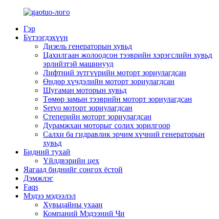
Гэр
Бүтээгдэхүүн
Дизель генераторын хувьд
Цахилгаан жолоодсон тээврийн хэрэгслийн хувьд
эрлийзтэй машинууд
Лифтний зүтгүүрийн моторт зориулагдсан
Өндөр хүчдэлийн моторт зориулагдсан
Шугаман моторын хувьд
Төмөр замын тээврийн моторт зориулагдсан
Servo моторт зориулагдсан
Степерийн моторт зориулагдсан
Дурамжхан моторыг солих зорилгоор
Салхи ба гидравлик эрчим хүчний генераторын
хувьд
Бидний тухай
Үйлдвэрийн цех
Яагаад биднийг сонгох ёстой
Дэмжлэг
Faqs
Мэдээ мэдээлэл
Хувьцайны ухаан
Компаний Мэдээний Чи