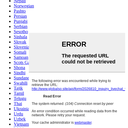
Nepali
Norwegian
Pashto
Persian
Punjabi
Serbian
Sesotho
Sinhala
Slovak
Slovenian
Somali
Samoan
Scots Gaelic
Shona
Sindhi
Sundanese
Swahili
Tajik
Tamil
Telugu
Thai
Ukrainian
Urdu
Uzbek
Vietnamese