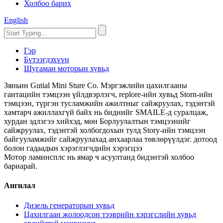
Холбоо барих
English
Гэр
Бүтээгдэхүүн
Шугаман моторын хувьд
Зяньин Gutial Mini Sture Co. Мэргэжлийн цахилгааны
гантацийн тэмцээн үйлдвэрлэгч, replore-ийн хувьд Storn-ийн
тэмцээн, түргэн тусламжийн ажилтныг сайжруулах, тэдэнтэй
хамтарч ажиллахгүй байх нь биднийг SMAILE-д суралцаж,
хурдан эдлэгээ хийхэд, мөн Борлуулалтын тэмцээнийг
сайжруулах, тэдэнтэй холбогдохын тулд Story-ийн тэмцээн
байгууламжийг сайжруулахад анхаарлаа төвлөрүүлдэг. дотоод
болон гадаадын хэрэглэгчдийн хэрэгцээ
Мотор ламинсплс нь ямар ч асуултанд бидэнтэй холбоо
бариарай.
Ангилал
Дизель генераторын хувьд
Цахилгаан жолоодсон тээврийн хэрэгслийн хувьд