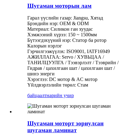
Шугаман моторын лам
Гарал үүслийн газар: Jiangsu, Хятад
Брэндийн нэр: OEM & ODM
Материал: Силикон ган хуудас
Хэмжээний хүрээ: 150 ~ 1500мм
Бүтээгдэхүүний нэр: Статор ба ротор
Калорын нэрлэг
Гэрчилгээжүүлэх: ISO9001, IATF16949
АЖИЛЛАГАА: Servo / ХУВЬЦАА /
ТАНИЛЦУУЛГА / Тээвэрлэлт / Тээврийн /
Гидрав / цахилгаан шат / цахилгаан шат /
шинэ энерги
Хэрэглээ: DC мотор & AC мотор
Үйлдвэрлэлийн төрөл: Стам
байцаалт
нарийн учир
Шугаман моторт зориулсан
шугаман ламинат