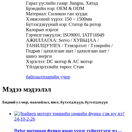
Гарал үүслийн газар: Jiangsu, Хятад
Брэндийн нэр: OEM & ODM
Материал: Силикон ган хуудас
Хэмжээний хүрээ: 150 ~ 1500мм
Бүтээгдэхүүний нэр: Статор ба ротор
Калорын нэрлэг
Гэрчилгээжүүлэх: ISO9001, IATF16949
АЖИЛЛАГАА: Servo / ХУВЬЦАА /
ТАНИЛЦУУЛГА / Тээвэрлэлт / Тээврийн /
Гидрав / цахилгаан шат / цахилгаан шат /
шинэ энерги
Хэрэглээ: DC мотор & AC мотор
Үйлдвэрлэлийн төрөл: Стам
байцаалт
нарийн учир
Мэдээ мэдээлэл
Бидний ул мөр, манлайлал, инсо, бүтээгдэхүүн, бүтээгдэхүүн
24-10-2-26
Drive моторын функц ямар үүрэг гүйцэтгэдэг вэ ...