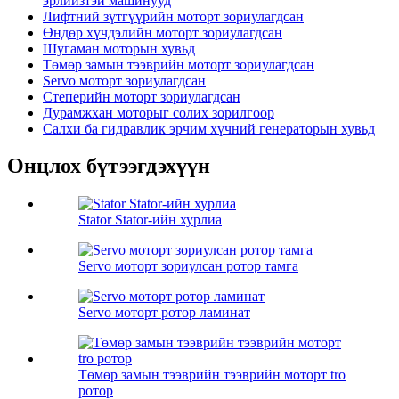
эрлийзтэй машинууд
Лифтний зүтгүүрийн моторт зориулагдсан
Өндөр хүчдэлийн моторт зориулагдсан
Шугаман моторын хувьд
Төмөр замын тээврийн моторт зориулагдсан
Servo моторт зориулагдсан
Степерийн моторт зориулагдсан
Дурамжхан моторыг солих зорилгоор
Салхи ба гидравлик эрчим хүчний генераторын хувьд
Онцлох бүтээгдэхүүн
Stator Stator-ийн хурлиа
Servo моторт зориулсан ротор тамга
Servo моторт ротор ламинат
Төмөр замын тээврийн тээврийн моторт tro
ротор