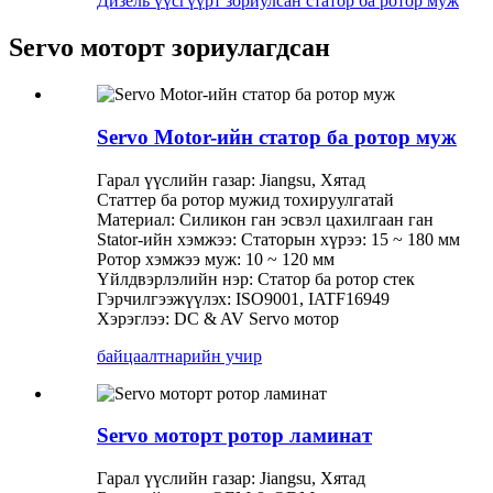
Дизель үүсгүүрт зориулсан статор ба ротор муж
Servo моторт зориулагдсан
Servo Motor-ийн статор ба ротор муж
Гарал үүслийн газар: Jiangsu, Хятад
Статтер ба ротор мужид тохируулгатай
Материал: Силикон ган эсвэл цахилгаан ган
Stator-ийн хэмжээ: Статорын хүрээ: 15 ~ 180 мм
Ротор хэмжээ муж: 10 ~ 120 мм
Үйлдвэрлэлийн нэр: Статор ба ротор стек
Гэрчилгээжүүлэх: ISO9001, IATF16949
Хэрэглээ: DC & AV Servo мотор
байцаалт
нарийн учир
Servo моторт ротор ламинат
Гарал үүслийн газар: Jiangsu, Хятад