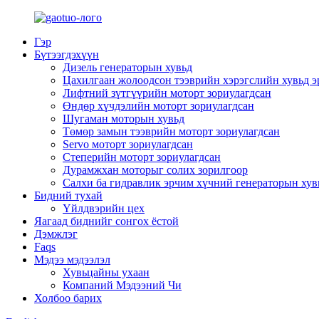
Гэр
Бүтээгдэхүүн
Дизель генераторын хувьд
Цахилгаан жолоодсон тээврийн хэрэгслийн хувьд 
Лифтний зүтгүүрийн моторт зориулагдсан
Өндөр хүчдэлийн моторт зориулагдсан
Шугаман моторын хувьд
Төмөр замын тээврийн моторт зориулагдсан
Servo моторт зориулагдсан
Степерийн моторт зориулагдсан
Дурамжхан моторыг солих зорилгоор
Салхи ба гидравлик эрчим хүчний генераторын хув
Бидний тухай
Үйлдвэрийн цех
Яагаад биднийг сонгох ёстой
Дэмжлэг
Faqs
Мэдээ мэдээлэл
Хувьцайны ухаан
Компаний Мэдээний Чи
Холбоо барих