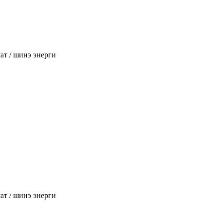
т / шинэ энерги
т / шинэ энерги