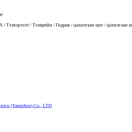
эг
вэрлэлт / Тээврийн / Гидрав / цахилгаан шат / цахилгаан ша