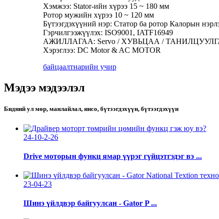
Хэмжээ: Stator-ийн хүрээ 15 ~ 180 мм
Ротор мужийн хүрээ 10 ~ 120 мм
Бүтээгдэхүүний нэр: Статор ба ротор Калорын нэрл
Гэрчилгээжүүлэх: ISO9001, IATF16949
АЖИЛЛАГАА: Servo / ХУВЬЦАА / ТАНИЛЦУУЛГА / Тээ
Хэрэглээ: DC Motor & AC MOTOR
байцаалт
нарийн учир
Мэдээ мэдээлэл
Бидний ул мөр, манлайлал, инсо, бүтээгдэхүүн, бүтээгдэхүүн
24-10-2-26
Drive моторын функц ямар үүрэг гүйцэтгэдэг вэ ...
23-04-23
Шинэ үйлдвэр байгуулсан - Gator P ...