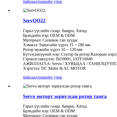
байцаалт
нарийн учир
ServOO22
Гарал үүслийн газар: Jiangsu, Хятад
Брэндийн нэр: OEM & ODM
Материал: Силикон ган хуудас
Хэмжээ: Stator-ийн хүрээ 15 ~ 180 мм
Ротор мужийн хүрээ 10 ~ 120 мм
Бүтээгдэхүүний нэр: Статор ба ротор Калорын нэрл
Гэрчилгээжүүлэх: ISO9001, IATF16949
АЖИЛЛАГАА: Servo / ХУВЬЦАА / ТАНИЛЦУУЛГА / Тээ
Хэрэглээ: DC Motor & AC MOTOR
байцаалт
нарийн учир
Servo моторт зориулсан ротор тамга
Гарал үүслийн газар: Jiangsu, Хятад
Брэндийн нэр: OEM & ODM
Материал: Силикон ган хуудас