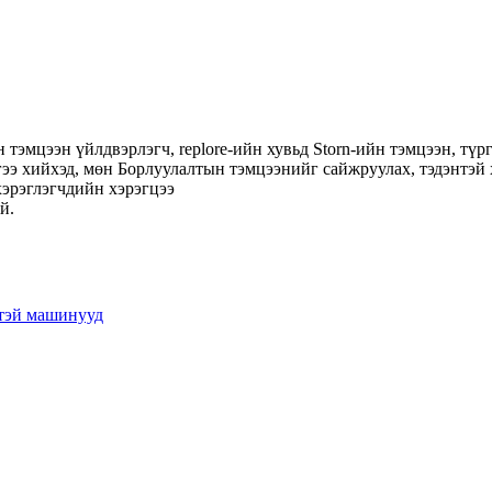
н тэмцээн үйлдвэрлэгч, replore-ийн хувьд Storn-ийн тэмцээн, т
ээ хийхэд, мөн Борлуулалтын тэмцээнийг сайжруулах, тэдэнтэй
хэрэглэгчдийн хэрэгцээ
й.
зтэй машинууд