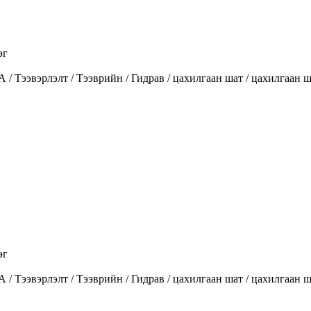
эг
вэрлэлт / Тээврийн / Гидрав / цахилгаан шат / цахилгаан ша
эг
вэрлэлт / Тээврийн / Гидрав / цахилгаан шат / цахилгаан ша