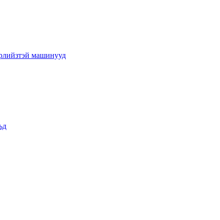
эрлийзтэй машинууд
ьд