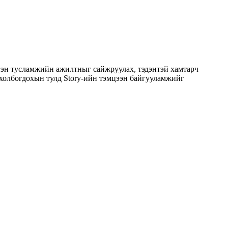
үргэн тусламжийн ажилтныг сайжруулах, тэдэнтэй хамтарч
 холбогдохын тулд Story-ийн тэмцээн байгууламжийг