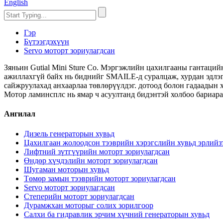
English
Гэр
Бүтээгдэхүүн
Servo моторт зориулагдсан
Зяньин Gutial Mini Sture Co. Мэргэжлийн цахилгааны гантаций
ажиллахгүй байх нь биднийг SMAILE-д суралцаж, хурдан эдлэг
сайжруулахад анхаарлаа төвлөрүүлдэг. дотоод болон гадаадын 
Мотор ламинсплс нь ямар ч асуултанд бидэнтэй холбоо бариара
Ангилал
Дизель генераторын хувьд
Цахилгаан жолоодсон тээврийн хэрэгслийн хувьд эрлий
Лифтний зүтгүүрийн моторт зориулагдсан
Өндөр хүчдэлийн моторт зориулагдсан
Шугаман моторын хувьд
Төмөр замын тээврийн моторт зориулагдсан
Servo моторт зориулагдсан
Степерийн моторт зориулагдсан
Дурамжхан моторыг солих зорилгоор
Салхи ба гидравлик эрчим хүчний генераторын хувьд