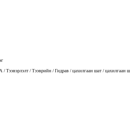
эг
вэрлэлт / Тээврийн / Гидрав / цахилгаан шат / цахилгаан ша