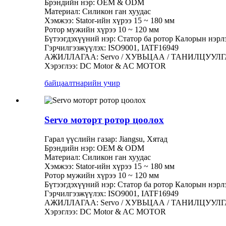
Брэндийн нэр: OEM & ODM
Материал: Силикон ган хуудас
Хэмжээ: Stator-ийн хүрээ 15 ~ 180 мм
Ротор мужийн хүрээ 10 ~ 120 мм
Бүтээгдэхүүний нэр: Статор ба ротор Калорын нэрл
Гэрчилгээжүүлэх: ISO9001, IATF16949
АЖИЛЛАГАА: Servo / ХУВЬЦАА / ТАНИЛЦУУЛГА / Тээ
Хэрэглээ: DC Motor & AC MOTOR
байцаалт
нарийн учир
Servo моторт ротор цоолох
Гарал үүслийн газар: Jiangsu, Хятад
Брэндийн нэр: OEM & ODM
Материал: Силикон ган хуудас
Хэмжээ: Stator-ийн хүрээ 15 ~ 180 мм
Ротор мужийн хүрээ 10 ~ 120 мм
Бүтээгдэхүүний нэр: Статор ба ротор Калорын нэрл
Гэрчилгээжүүлэх: ISO9001, IATF16949
АЖИЛЛАГАА: Servo / ХУВЬЦАА / ТАНИЛЦУУЛГА / Тээ
Хэрэглээ: DC Motor & AC MOTOR