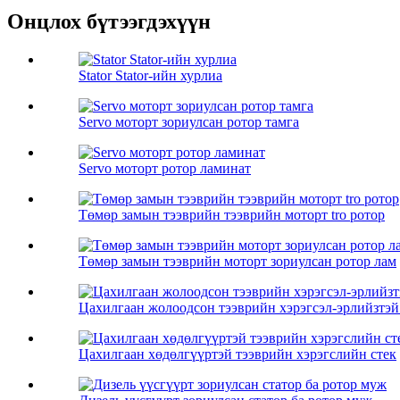
Онцлох бүтээгдэхүүн
Stator Stator-ийн хурлиа
Servo моторт зориулсан ротор тамга
Servo моторт ротор ламинат
Төмөр замын тээврийн тээврийн моторт tro ротор
Төмөр замын тээврийн моторт зориулсан ротор лам
Цахилгаан жолоодсон тээврийн хэрэгсэл-эрлийзтэ
Цахилгаан хөдөлгүүртэй тээврийн хэрэгслийн стек